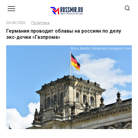
Перейти
к
контенту
26.06.2026
Политика
Германия проводит облавы на россиян по делу
экс-дочки «Газпрома»
Фото: Martin Fahlander/unsplash.com