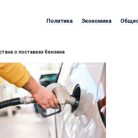
Политика
Экономика
Общес
стана о поставках бензина
Фото: engin akyurt/unsplash.com