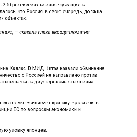
о 200 российских военнослужащих, в
алось, что Россия, в свою очередь, должна
х объектах.
ия», — сказала глава евродипломатии.
ение Каллас. В МИД Китая назвали обвинения
ничество с Россией не направлено против
мешательство в двусторонние отношения
ллас только усиливает критику Брюсселя в
зиции ЕС по вопросам экономики и
рую уловку
японцев.