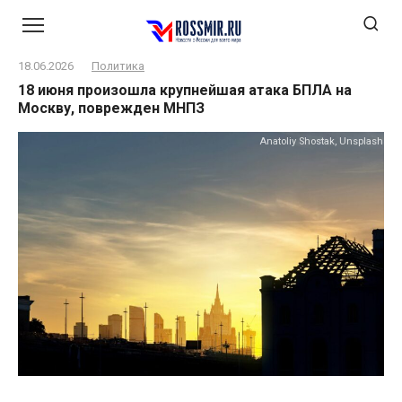
Перейти
к
контенту
18.06.2026
Политика
18 июня произошла крупнейшая атака БПЛА на
Москву, поврежден МНПЗ
Anatoliy Shostak, Unsplash