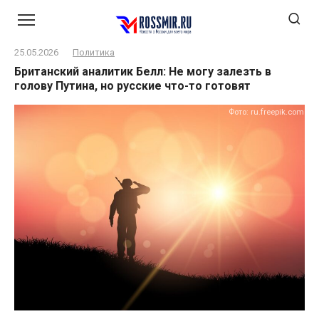
Перейти
к
контенту
25.05.2026
Политика
Британский аналитик Белл: Не могу залезть в
голову Путина, но русские что-то готовят
Фото: ru.freepik.com