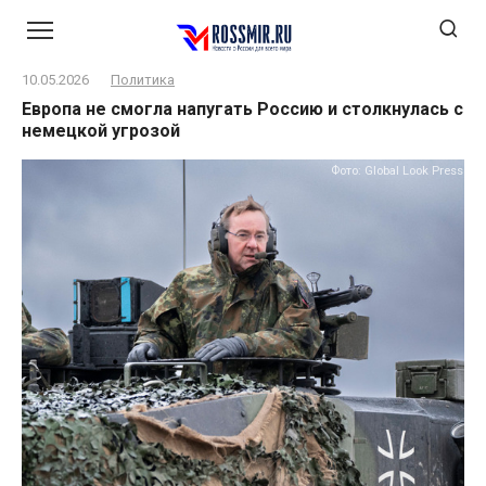
Перейти
к
контенту
10.05.2026
Политика
Европа не смогла напугать Россию и столкнулась с
немецкой угрозой
Фото: Global Look Press