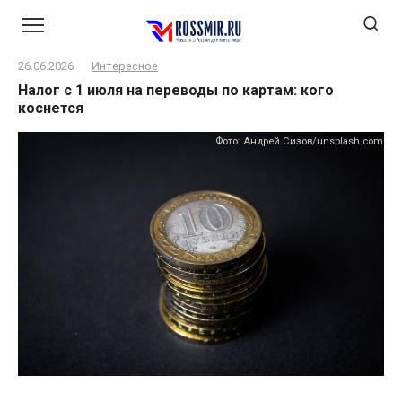
Перейти
к
контенту
26.06.2026
Интересное
Налог с 1 июля на переводы по картам: кого
коснется
Фото: Андрей Сизов/unsplash.com