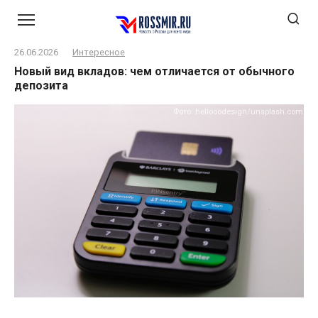
Перейти
к
контенту
26.06.2026
Интересное
Новый вид вкладов: чем отличается от обычного
депозита
Фото: hellooodesign/unsplash.com