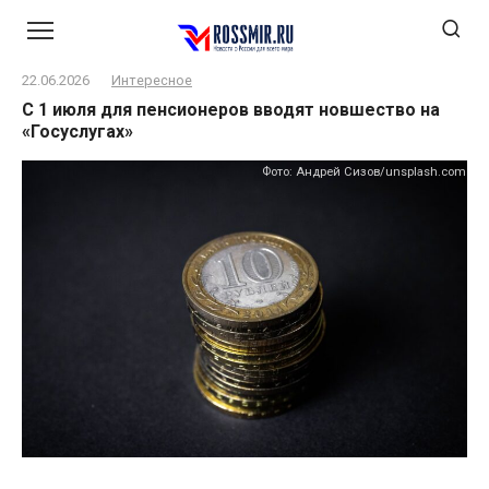
Перейти
к
контенту
22.06.2026
Интересное
С 1 июля для пенсионеров вводят новшество на
«Госуслугах»
Фото: Андрей Сизов/unsplash.com